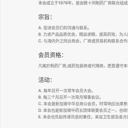
本会成立于1979年，是由数十间制药厂商联合组
宗旨：
A. 促进会员们的沟通与联系。
B. 力求产品品质优良，精益求精，提高药效，为
C. 与海内外之同业商会，厂商或贸易机构联系合作
会员资格：
凡属於制药厂商,成药包装商或代理商，愿意遵守
活动：
A. 每年召开一次常年会员大会。
B. 每三个月召开一次常月理事会议。
C. 本会是新加坡中华总商公会员，时常响应出席
D. 本会也是新加坡中药五团体联委会员之一，也
E. 本会也负起传递讯息的重任，来自卫生部及各